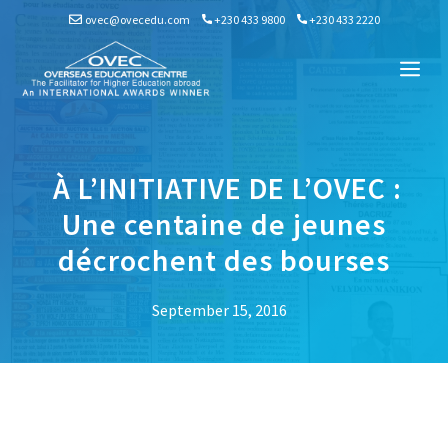
Skip
ovec@ovecedu.com
+230 433 9800
+230 433 2220
to
content
Me
À L’INITIATIVE DE L’OVEC :
Une centaine de jeunes
décrochent des bourses
September 15, 2016