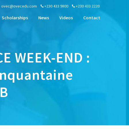
ovec@ovecedu.com
+230 433 9800
+230 433 2220
Scholarships
News
Videos
Contact
CE WEEK-END :
inquantaine
CB