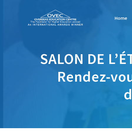
Skip
to
Home
content
SALON DE L’É
Rendez-vou
d