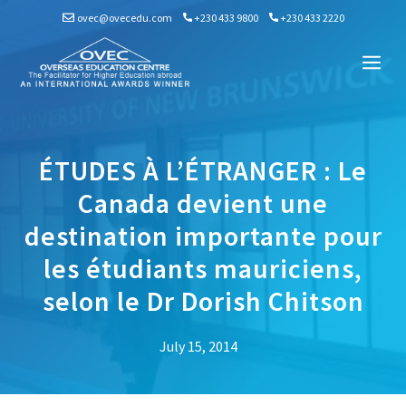
Skip
ovec@ovecedu.com
+230 433 9800
+230 433 2220
to
content
Me
ÉTUDES À L’ÉTRANGER : Le
Canada devient une
destination importante pour
les étudiants mauriciens,
selon le Dr Dorish Chitson
July 15, 2014